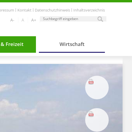
pressum
Kontakt
Datenschutzhinweis
Inhaltsverzeichnis
A-
A
A+
& Freizeit
Wirtschaft