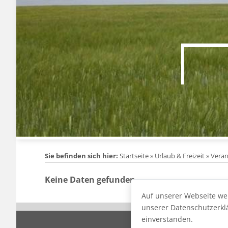
Sie befinden sich hier:
Startseite
»
Urlaub & Freizeit
»
Veran
Keine Daten gefunden ...
Auf unserer Webseite we
unserer Datenschutzerklä
einverstanden.