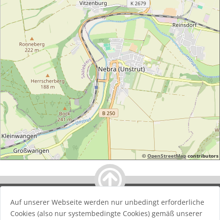
©
OpenStreetMap
contributors
Auf unserer Webseite werden nur unbedingt erforderliche
Stadt Nebra
| Promenade 13 | 06642 Nebra | T: 034461 / 22
Cookies (also nur systembedingte Cookies) gemäß unserer
016 | F: 034461 / 22 151 | E:
info@stadt-nebra.de