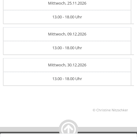
Mittwoch, 25.11.2026
13.00 - 18.00 Uhr
Mittwoch, 09.12.2026
13.00 - 18.00 Uhr
Mittwoch, 30.12.2026
13.00 - 18.00 Uhr
© Christine Nitzschker