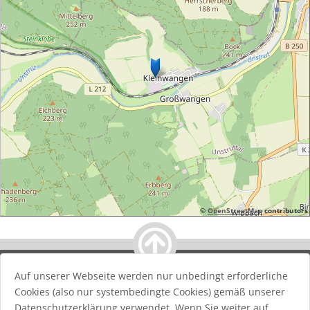
©
OpenStreetMap
contributors
Auf unserer Webseite werden nur unbedingt erforderliche
Stadt Nebra
| Promenade 13 | 06642 Nebra | T: 034461 / 22
Cookies (also nur systembedingte Cookies) gemäß unserer
016 | F: 034461 / 22 151 | E:
info@stadt-nebra.de
Datenschutzerklärung verwendet. Wenn Sie weiter auf